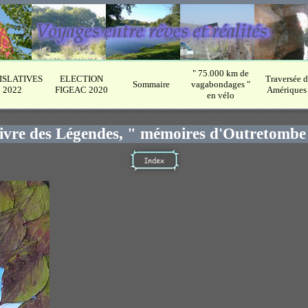
" 75.000 km de
ISLATIVES
ELECTION
Traversée d
Sommaire
vagabondages "
2022
FIGEAC 2020
Amériques 
en vélo
ivre des Légendes, " mémoires d'Outretombe