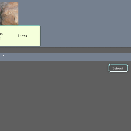
es
Liens
!!
 "